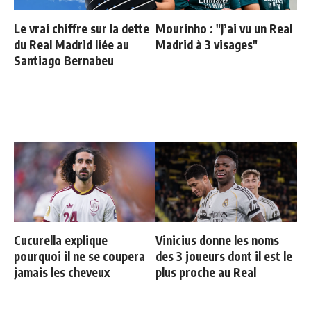
Le vrai chiffre sur la dette
Mourinho : "J’ai vu un Real
du Real Madrid liée au
Madrid à 3 visages"
Santiago Bernabeu
Cucurella explique
Vinicius donne les noms
pourquoi il ne se coupera
des 3 joueurs dont il est le
jamais les cheveux
plus proche au Real