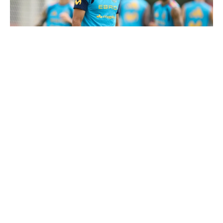
Le Real Madrid tient son prochain gros coup à 70M€
Mourinho : "J’ai vu un Real Madrid à 3 visages"