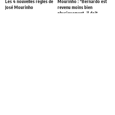
Les 4 nouvelles règles de
Mourinho : "Bernardo est
José Mourinho
revenu moins bien
physiquement, il doit
progresser"
"Le Real Madrid nous a
Ballon d'Or 2026 : ce détail
pris pour des idiots"
qui change tout pour
Mbappé