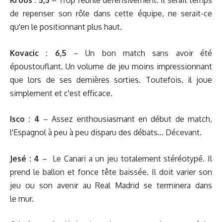
Kroos :
5,5
– Trop fébrile défensivement. Il serait temps
de repenser son rôle dans cette équipe, ne serait-ce
qu'en le positionnant plus haut.
Kovacic
:
6,5
– Un bon match sans avoir été
époustouflant. Un volume de jeu moins impressionnant
que lors de ses dernières sorties. Toutefois, il joue
simplement et c'est efficace.
Isco : 4
– Assez enthousiasmant en début de match,
l'Espagnol à peu à peu disparu des débats... Décevant.
Jesé : 4
– Le Canari a un jeu totalement stéréotypé. Il
prend le ballon et fonce tête baissée. Il doit varier son
jeu ou son avenir au Real Madrid se terminera dans
le mur.