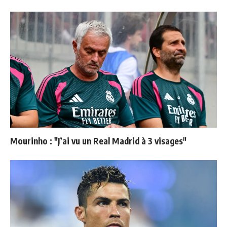
Mourinho : "J’ai vu un Real Madrid à 3 visages"