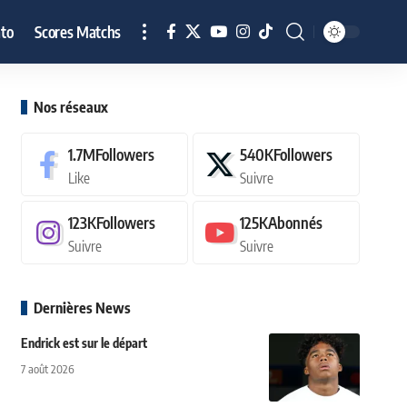
to
Scores Matchs
Nos réseaux
1.7M
Followers
540K
Followers
Like
Suivre
123K
Followers
125K
Abonnés
Suivre
Suivre
Dernières News
Endrick est sur le départ
7 août 2026