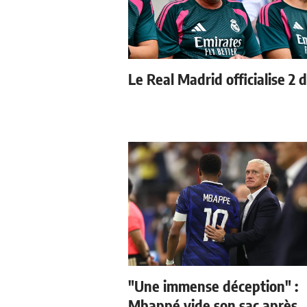
Le Real Madrid officialise 2 
"Une immense déception" :
Mbappé vide son sac après