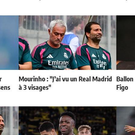
r
Mourinho : "J’ai vu un Real Madrid
Ballon 
sens
à 3 visages"
Figo