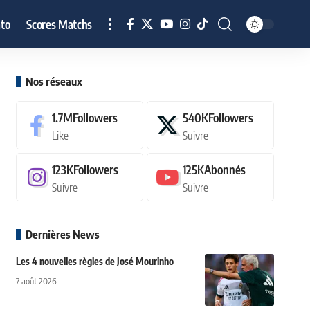
to
Scores Matchs
Nos réseaux
1.7M
Followers
540K
Followers
Like
Suivre
123K
Followers
125K
Abonnés
Suivre
Suivre
Dernières News
Les 4 nouvelles règles de José Mourinho
7 août 2026