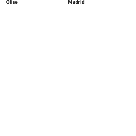
Olise
Madrid
Officiel : Vinicius prolonge
Retournement de situation
jusqu'en 2032
dans le feuilleton Vinicius
Junior