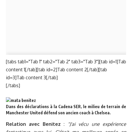
[tabs tab1="Tab 1" tab2="Tab 2" tab3="Tab 3"][tab id=1]Tab
content 1[/tab][tab id=2]Tab content 2[/tab][tab
id=3]Tab content 3[/tab]
[/tabs]
Dans des déclarations à la Cadena SER, le milieu de terrain de
Manchester United défend son ancien coach à Chelsea.
Relation avec Benitez
:
"J'ai vécu une expérience
fantastique avec lui. C'était ma meilleure année en