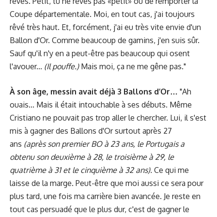
rêves. Petit, tu ne rêves pas «petit» ou de remporter la
Coupe départementale. Moi, en tout cas, j'ai toujours
rêvé très haut. Et, forcément, j'ai eu très vite envie d'un
Ballon d'Or. Comme beaucoup de gamins, j'en suis sûr.
Sauf qu'il n'y en a peut-être pas beaucoup qui osent
l'avouer...
(Il pouffe.)
Mais moi, ça ne me gêne pas."
À son âge, messin avait déjà 3 Ballons d’Or…
"Ah
ouais... Mais il était intouchable à ses débuts. Même
Cristiano ne pouvait pas trop aller le chercher. Lui, il s'est
mis à gagner des Ballons d'Or surtout après 27
ans
(après son premier BO à 23 ans, le Portugais a
obtenu son deuxième à 28, le troisième à 29, le
quatrième à 31 et le cinquième à 32 ans).
Ce qui me
laisse de la marge. Peut-être que moi aussi ce sera pour
plus tard, une fois ma carrière bien avancée. Je reste en
tout cas persuadé que le plus dur, c'est de gagner le