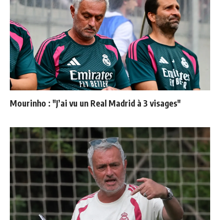
Mourinho : "J’ai vu un Real Madrid à 3 visages"