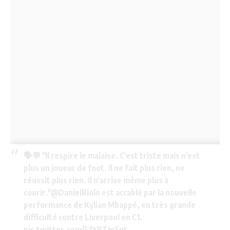
🗣💬 "Il respire le malaise. C'est triste mais n'est
plus un joueur de foot. Il ne fait plus rien, ne
réussit plus rien. Il n'arrive même plus à
courir."
@DanielRiolo
est accablé par la nouvelle
performance de Kylian Mbappé, en très grande
difficulté contre Liverpool en C1.
pic.twitter.com/EfYBTIpSnt