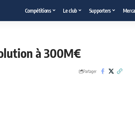
Compétitions
Le club
Supporters
Merca
volution à 300M€
Partager