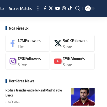
to
Scores Matchs
Nos réseaux
1.7M
Followers
540K
Followers
Like
Suivre
123K
Followers
125K
Abonnés
Suivre
Suivre
Dernières News
Rodri a tranché entre le Real Madrid et le
Barça
6 août 2026