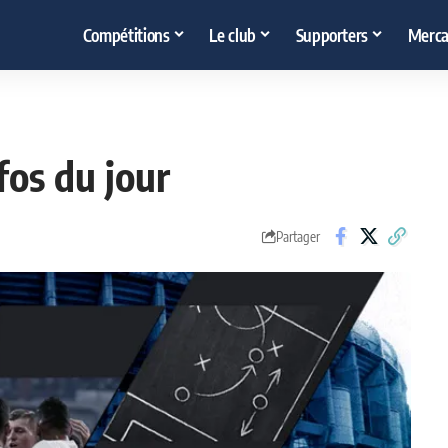
Compétitions
Le club
Supporters
Merca
nfos du jour
Partager