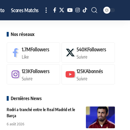
to
Scores Matchs
Nos réseaux
1.7M
Followers
540K
Followers
Like
Suivre
123K
Followers
125K
Abonnés
Suivre
Suivre
Dernières News
Rodri a tranché entre le Real Madrid et le
Barça
6 août 2026