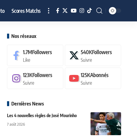
to
Scores Matchs
Nos réseaux
1.7M
Followers
540K
Followers
Like
Suivre
123K
Followers
125K
Abonnés
Suivre
Suivre
Dernières News
Les 4 nouvelles règles de José Mourinho
7 août 2026