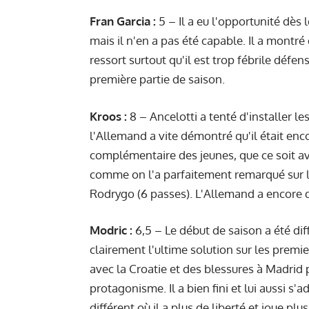
Fran Garcia :
5 – Il a eu l'opportunité dès 
mais il n'en a pas été capable. Il a montré
ressort surtout qu'il est trop fébrile défe
première partie de saison.
Kroos :
8 – Ancelotti a tenté d'installer le
l'Allemand a vite démontré qu'il était encor
complémentaire des jeunes, que ce soit 
comme on l'a parfaitement remarqué sur la 
Rodrygo (6 passes). L'Allemand a encore d
Modric :
6,5 – Le début de saison a été diffi
clairement l'ultime solution sur les premie
avec la Croatie et des blessures à Madrid 
protagonisme. Il a bien fini et lui aussi s
différent où il a plus de liberté et joue p