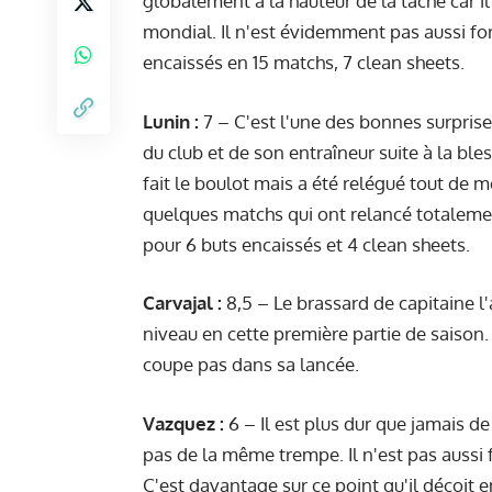
globalement à la hauteur de la tâche car i
mondial. Il n'est évidemment pas aussi fort 
encaissés en 15 matchs, 7 clean sheets.
Lunin :
7 – C'est l'une des bonnes surprises
du club et de son entraîneur suite à la ble
fait le boulot mais a été relégué tout de 
quelques matchs qui ont relancé totalemen
pour 6 buts encaissés et 4 clean sheets.
Carvajal :
8,5 – Le brassard de capitaine 
niveau en cette première partie de saison
coupe pas dans sa lancée.
Vazquez :
6 – Il est plus dur que jamais d
pas de la même trempe. Il n'est pas aussi
C'est davantage sur ce point qu'il déçoit e