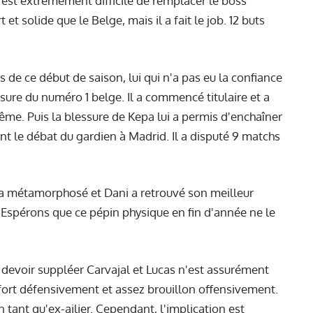
l est extrêmement difficile de remplacer le boss
et solide que le Belge, mais il a fait le job. 12 buts
 de ce début de saison, lui qui n'a pas eu la confiance
ssure du numéro 1 belge. Il a commencé titulaire et a
même. Puis la blessure de Kepa lui a permis d'enchaîner
t le débat du gardien à Madrid. Il a disputé 9 matchs
l'a métamorphosé et Dani a retrouvé son meilleur
. Espérons que ce pépin physique en fin d'année ne le
e devoir suppléer Carvajal et Lucas n'est assurément
 fort défensivement et assez brouillon offensivement.
n tant qu'ex-ailier. Cependant, l'implication est