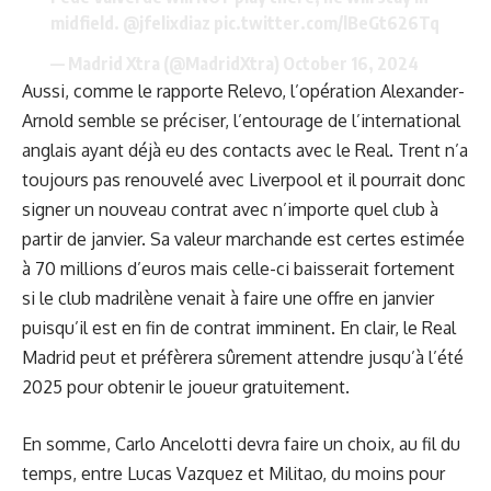
midfield.
@jfelixdiaz
pic.twitter.com/lBeGt626Tq
— Madrid Xtra (@MadridXtra)
October 16, 2024
Aussi, comme le rapporte Relevo, l’opération Alexander-
Arnold semble se préciser, l’entourage de l’international
anglais ayant déjà eu des contacts avec le Real. Trent n’a
toujours pas renouvelé avec Liverpool et il pourrait donc
signer un nouveau contrat avec n’importe quel club à
partir de janvier. Sa valeur marchande est certes estimée
à 70 millions d’euros mais celle-ci baisserait fortement
si le club madrilène venait à faire une offre en janvier
puisqu’il est en fin de contrat imminent. En clair, le Real
Madrid peut et préfèrera sûrement attendre jusqu’à l’été
2025 pour obtenir le joueur gratuitement.
En somme, Carlo Ancelotti devra faire un choix, au fil du
temps, entre Lucas Vazquez et Militao, du moins pour