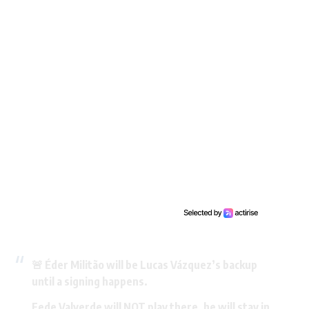
🚨 Éder Militão will be Lucas Vázquez’s backup
until a signing happens.
Fede Valverde will NOT play there, he will stay in