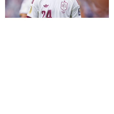
Cucurella explique pourquoi il ne se coupera jamais les
cheveux
Mourinho : "J’ai vu un Real Madrid à 3 visages"