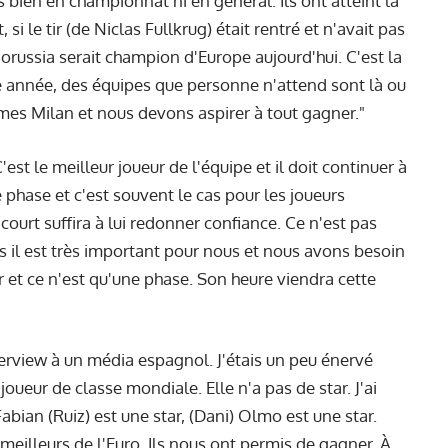
 bien en championnat ni en général. Ils ont atteint la
 si le tir (de Niclas Fullkrug) était rentré et n'avait pas
Borussia serait champion d'Europe aujourd'hui. C'est la
 année, des équipes que personne n'attend sont là ou
es Milan et nous devons aspirer à tout gagner."
est le meilleur joueur de l'équipe et il doit continuer à
e phase et c'est souvent le cas pour les joueurs
court suffira à lui redonner confiance. Ce n'est pas
mais il est très important pour nous et nous avons besoin
 dur et ce n'est qu'une phase. Son heure viendra cette
terview à un média espagnol. J'étais un peu énervé
 joueur de classe mondiale. Elle n'a pas de star. J'ai
abian (Ruiz) est une star, (Dani) Olmo est une star.
s meilleurs de l'Euro. Ils nous ont permis de gagner. À