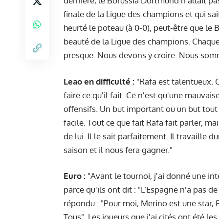
dernière, le Borussia Dortmund n'allait pas
finale de la Ligue des champions et qui sait,
heurté le poteau (à 0-0), peut-être que le 
beauté de la Ligue des champions. Chaque
presque. Nous devons y croire. Nous somm
Leao en difficulté :
"Rafa est talentueux. C'
faire ce qu'il fait. Ce n'est qu'une mauvais
offensifs. Un but important ou un but tout 
facile. Tout ce que fait Rafa fait parler, 
de lui. Il le sait parfaitement. Il travaille
saison et il nous fera gagner."
Euro :
"Avant le tournoi, j'ai donné une in
parce qu'ils ont dit : "L’Espagne n'a pas de
répondu : "Pour moi, Merino est une star, F
Tous". Les joueurs que j'ai cités ont été le