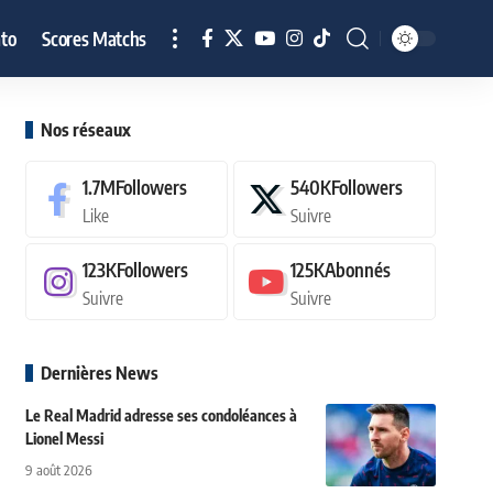
to
Scores Matchs
Nos réseaux
1.7M
Followers
540K
Followers
Like
Suivre
123K
Followers
125K
Abonnés
Suivre
Suivre
Dernières News
Le Real Madrid adresse ses condoléances à
Lionel Messi
9 août 2026