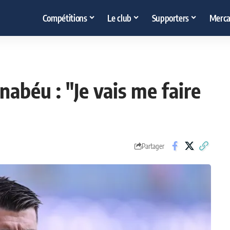
Compétitions
Le club
Supporters
Merca
abéu : "Je vais me faire
Partager