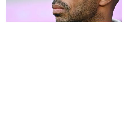
Thierry Henry donne ses 3 grands favoris pour le
Mondial 2026
4 joueurs, une seule place : Mourinho va devoir faire
un choix