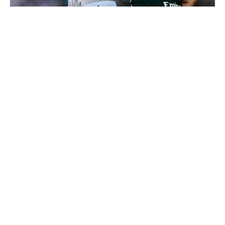
4 joueurs, une seule place : Mourinho va devoir faire
un choix
"Une immense déception" : Mbappé vide son sac après
l'élimination des Bleus