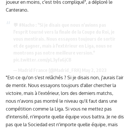
joueur en moins, c'est très compliqué", a déploré le
Canterano.
💬
#Nacho
: "Si je disais que nous n'avions pas
l'esprit tourné vers la finale de la Coupe du Roi, je
vous mentirais. Nous essayons toujours de sortir
et de gagner, mais à l'extérieur en Liga, nous ne
montrons pas notre meilleure version."
pic.twitter.com/pL3yfa6jCB
— Madrid France (@Madrid_FRA)
May 2, 2023
"Est-ce qu'on s'est relâchés ? Si je disais non, j'aurais l'air
de mentir. Nous essayons toujours d'aller chercher la
victoire, mais à l'extérieur, lors des derniers matchs,
nous n'avons pas montré le niveau qu'il faut dans une
compétition comme la Liga. Si vous ne mettez pas
d'intensité, n'importe quelle équipe vous battra. Je ne dis
pas que la Sociedad est n'importe quelle équipe, mais