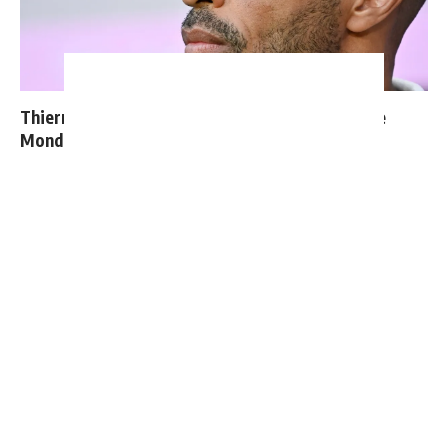
Thierry Henry donne ses 3 grands favoris pour le
Mondial 2026
Cucurella explique pourquoi il ne se coupera jamais les
cheveux