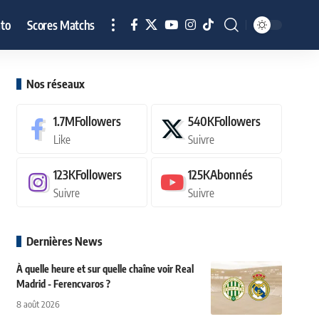
to
Scores Matchs
Nos réseaux
1.7M
Followers
540K
Followers
Like
Suivre
123K
Followers
125K
Abonnés
Suivre
Suivre
Dernières News
À quelle heure et sur quelle chaîne voir Real
Madrid - Ferencvaros ?
8 août 2026