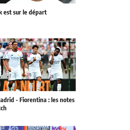
k est sur le départ
drid - Fiorentina : les notes
tch