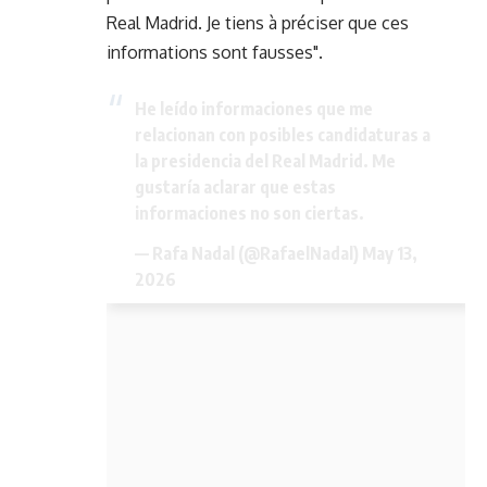
Real Madrid. Je tiens à préciser que ces
informations sont fausses".
He leído informaciones que me
relacionan con posibles candidaturas a
la presidencia del Real Madrid. Me
gustaría aclarar que estas
informaciones no son ciertas.
— Rafa Nadal (@RafaelNadal)
May 13,
2026