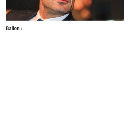
Ballon d'Or : les 4 favoris de Luis Figo
Premier désaccord entre Mourinho et Florentino
Perez