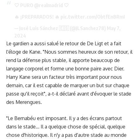
🤍 PURO
@realmadrid
🤍
🔥 ¡PREPARADOS! 🔥
pic.twitter.com/ObtfEnBRmI
— José Luis Sánchez 🇪🇸 (@JLSanchez78)
May 7,
2024
Le gardien a aussi salué le retour de De Ligt et a fait
l'éloge de Kane. "Nous sommes heureux de son retour, il
rend la défense plus stable, il apporte beaucoup de
langage corporel et forme une bonne paire avec Dier.
Harry Kane sera un facteur très important pour nous
demain, car il est capable de marquer un but sur chaque
passe qu'il reçoit", a-t-il déclaré avant d'évoquer le stade
des Merengues.
"Le Bernabéu est imposant. Il y a des écrans partout
dans le stade... Il a quelque chose de spécial, quelque
chose d'historique. Il n'y a pas d'autre stade au monde