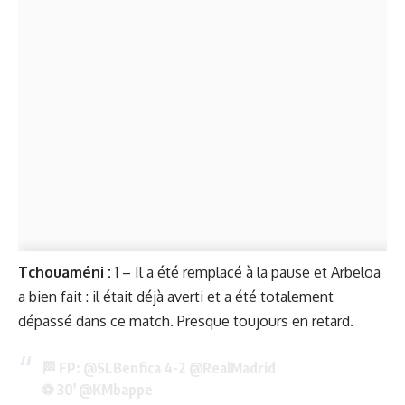
Tchouaméni :
1 – Il a été remplacé à la pause et Arbeloa
a bien fait : il était déjà averti et a été totalement
dépassé dans ce match. Presque toujours en retard.
🏁 FP:
@SLBenfica
4-2
@RealMadrid
⚽ 30'
@KMbappe