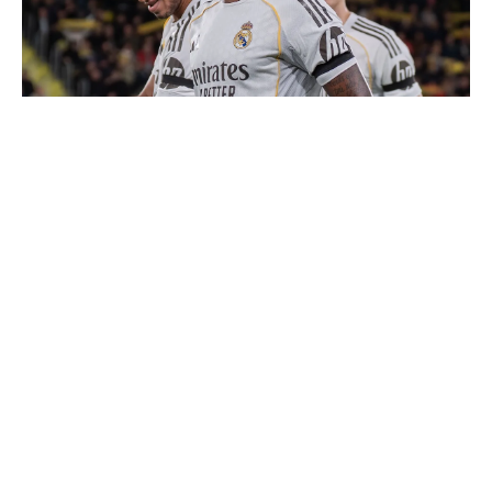
Vinicius donne les noms des 3 joueurs dont il est le
plus proche au Real
Mourinho : "J’ai vu un Real Madrid à 3 visages"