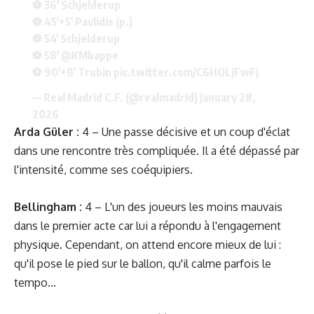
⚽ 36' Schjelderup
⚽ 45'+5' Pavlidis (p.)
⚽ 54' Schjelderup
⚽ 58'
@KMbappe
⚽ 90'+8' Trubin
pic.twitter.com/C6HOLjFwFj
— Real Madrid C.F. (@realmadrid)
January 28,
2026
Arda Güler :
4 – Une passe décisive et un coup d'éclat
dans une rencontre très compliquée. Il a été dépassé par
l'intensité, comme ses coéquipiers.
Bellingham :
4 – L'un des joueurs les moins mauvais
dans le premier acte car lui a répondu à l'engagement
physique. Cependant, on attend encore mieux de lui :
qu'il pose le pied sur le ballon, qu'il calme parfois le
tempo...