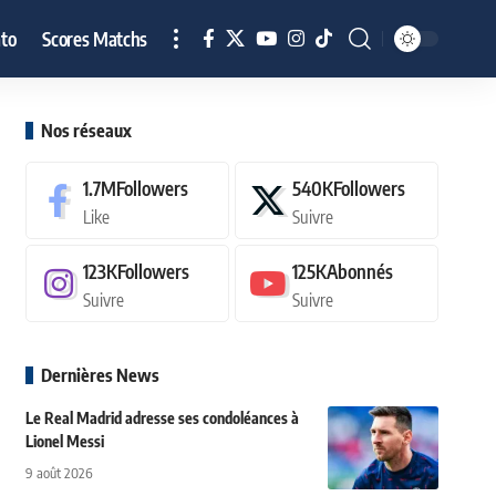
to
Scores Matchs
Nos réseaux
1.7M
Followers
540K
Followers
Like
Suivre
123K
Followers
125K
Abonnés
Suivre
Suivre
Dernières News
Le Real Madrid adresse ses condoléances à
Lionel Messi
9 août 2026