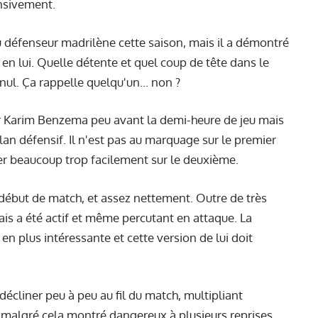
ensivement.
u défenseur madrilène cette saison, mais il a démontré
 en lui. Quelle détente et quel coup de tête dans le
ul. Ça rappelle quelqu'un... non ?
 Karim Benzema peu avant la demi-heure de jeu mais
lan défensif. Il n'est pas au marquage sur le premier
nger beaucoup trop facilement sur le deuxième.
début de match, et assez nettement. Outre de très
is a été actif et même percutant en attaque. La
en plus intéressante et cette version de lui doit
décliner peu à peu au fil du match, multipliant
t malgré cela montré dangereux à plusieurs reprises,