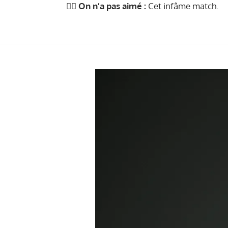
👎🏻 On n’a pas aimé :
Cet infâme match.