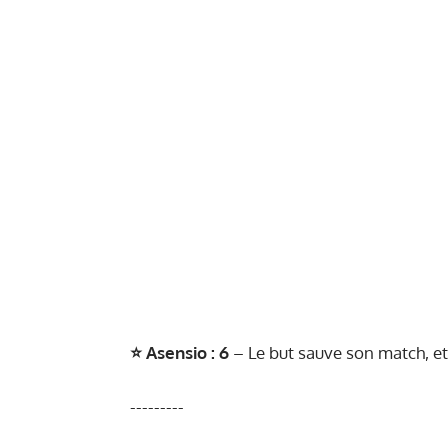
⭐️
Asensio : 6
– Le but sauve son match, et
---------