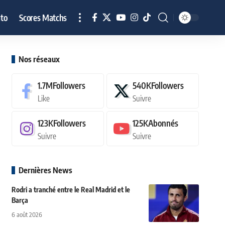
to
Scores Matchs
Nos réseaux
1.7M
Followers
540K
Followers
Like
Suivre
123K
Followers
125K
Abonnés
Suivre
Suivre
Dernières News
Rodri a tranché entre le Real Madrid et le
Barça
6 août 2026