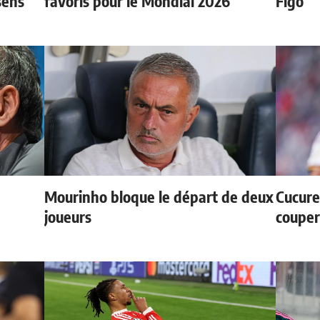
sens
favoris pour le Mondial 2026
Figo
Mourinho bloque le départ de deux
Cucurel
e
joueurs
couper