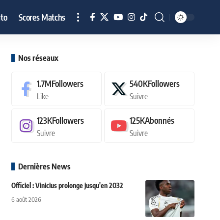
to
Scores Matchs
Nos réseaux
1.7M
Followers
540K
Followers
Like
Suivre
123K
Followers
125K
Abonnés
Suivre
Suivre
Dernières News
Officiel : Vinicius prolonge jusqu'en 2032
6 août 2026