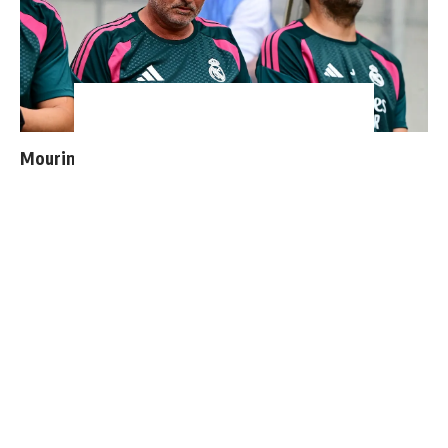
Mourinho : "J’ai vu un Real Madrid à 3 visages"