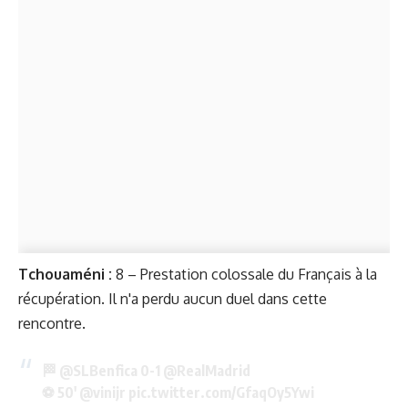
Tchouaméni :
8 – Prestation colossale du Français à la
récupération. Il n'a perdu aucun duel dans cette
rencontre.
🏁
@SLBenfica
0-1
@RealMadrid
⚽ 50'
@vinijr
pic.twitter.com/GfaqOy5Ywi