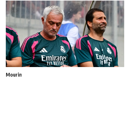
Mourinho : "J’ai vu un Real Madrid à 3 visages"