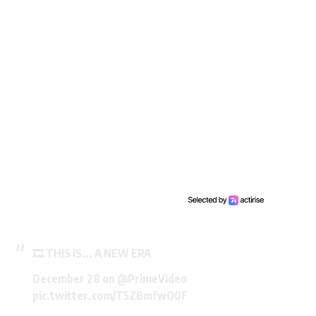
🎞️ THIS IS... A NEW ERA
December 28 on
@PrimeVideo
pic.twitter.com/T5ZBmfwO0F