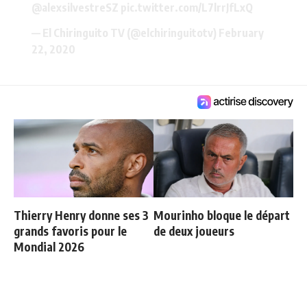
@alexsilvestreSZ
pic.twitter.com/L7lrrJfLxQ
— El Chiringuito TV (@elchiringuitotv)
February
22, 2020
Thierry Henry donne ses 3
Mourinho bloque le départ
grands favoris pour le
de deux joueurs
Mondial 2026