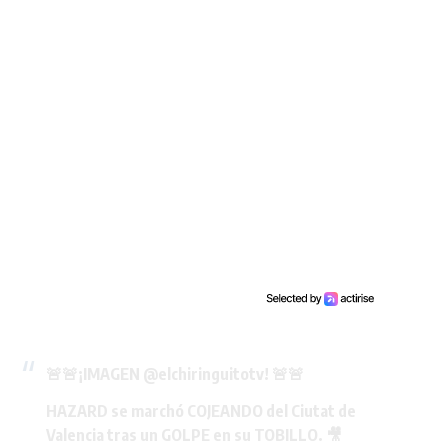
🚨🚨¡IMAGEN
@elchiringuitotv
! 🚨🚨
HAZARD se marchó COJEANDO del Ciutat de
Valencia tras un GOLPE en su TOBILLO. 🎥