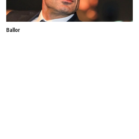
Ballon d'Or : les 4 favoris de Luis Figo
Premier désaccord entre Mourinho et Florentino
Perez