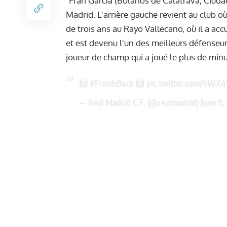
"Fran García (Bolaños de Calatrava, Ciuda
Madrid. L'arrière gauche revient au club o
de trois ans au Rayo Vallecano, où il a ac
et est devenu l'un des meilleurs défenseurs
joueur de champ qui a joué le plus de minu
🙌
#FranIsBack
🙌
pic.twitter.com/hWX
— Real Madrid C.F. (@realmadrid)
June 9,