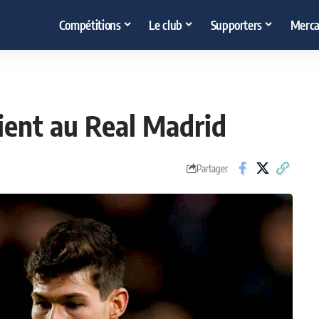
Compétitions
Le club
Supporters
Merca
evient au Real Madrid
Partager