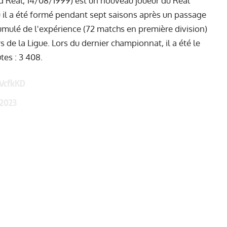
d Real, 14/08/1999) est un nouveau joueur du Real
ù il a été formé pendant sept saisons après un passage
cumulé de l'expérience (72 matchs en première division)
 de la Ligue. Lors du dernier championnat, il a été le
tes : 3 408.
4VcfkKD
 2023