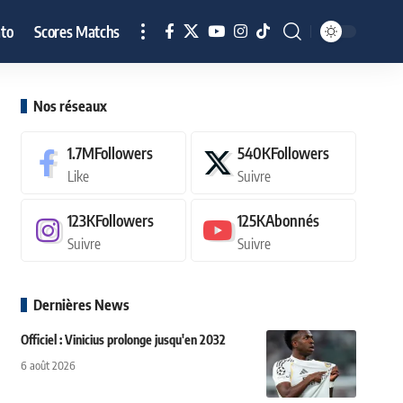
to
Scores Matchs
Nos réseaux
1.7M
Followers
540K
Followers
Like
Suivre
123K
Followers
125K
Abonnés
Suivre
Suivre
Dernières News
Officiel : Vinicius prolonge jusqu'en 2032
6 août 2026