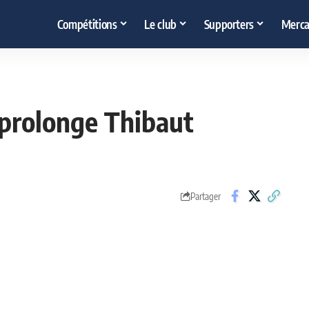
Compétitions
Le club
Supporters
Merca
d prolonge Thibaut
Partager