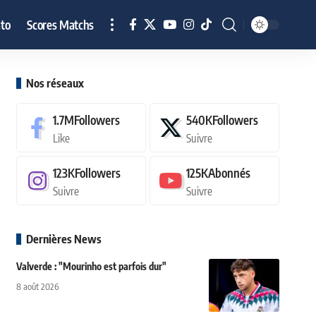
to
Scores Matchs
Nos réseaux
1.7M
Followers
540K
Followers
Like
Suivre
123K
Followers
125K
Abonnés
Suivre
Suivre
Dernières News
Valverde : "Mourinho est parfois dur"
8 août 2026