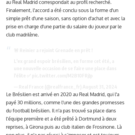
au Real Madrid correspondait au profil recherché.
Finalement, l'accord a été conclu sous la forme d'un
simple prêt d'une saison, sans option d'achat et avec la
prise en charge d'une partie du salaire du joueur par le
club madrilène.
🚨 Reinier a rejoint Grenade en prêt !
L'ex grand espoir brésilien, en forme cet été, a
une nouvelle occasion de se faire une place dans
l'élite ✅
pic.twitter.com/M2B10FRjJp
— Real France (@realfrance_fr)
August 31, 2024
Le Brésilien est arrivé en 2020 au Real Madrid, qui l'a
payé 30 millions, comme l'une des grandes promesses
du football brésilien. Il n'a pas trouvé sa place dans
l'équipe première et a été prêté à Dortmund à deux
reprises, à Girona puis au club italien de Frosinone. Là