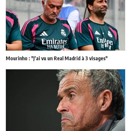
Mourinho : "J’ai vu un Real Madrid à 3 visages"