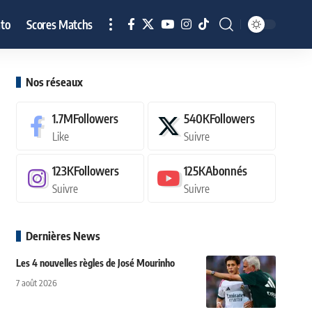
to
Scores Matchs
Nos réseaux
1.7M
Followers
540K
Followers
Like
Suivre
123K
Followers
125K
Abonnés
Suivre
Suivre
Dernières News
Les 4 nouvelles règles de José Mourinho
7 août 2026