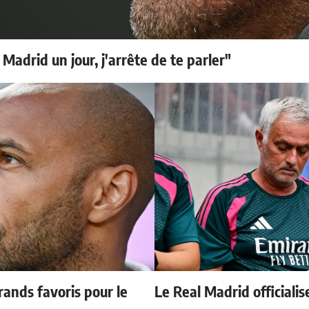
 Madrid un jour, j'arrête de te parler"
ands favoris pour le
Le Real Madrid officialis