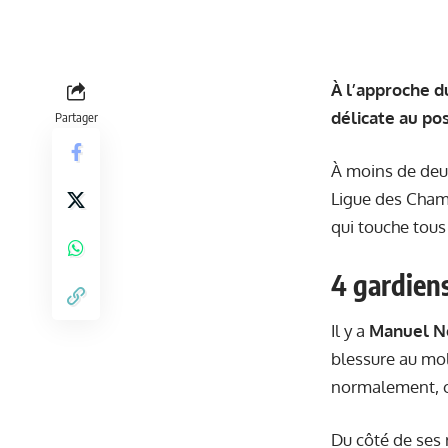
À l’approche d
délicate au po
Partager
À moins de deux
Ligue des Cham
qui touche tous 
4 gardiens
Il y a
Manuel N
blessure au moll
normalement, ce
Du côté de ses 