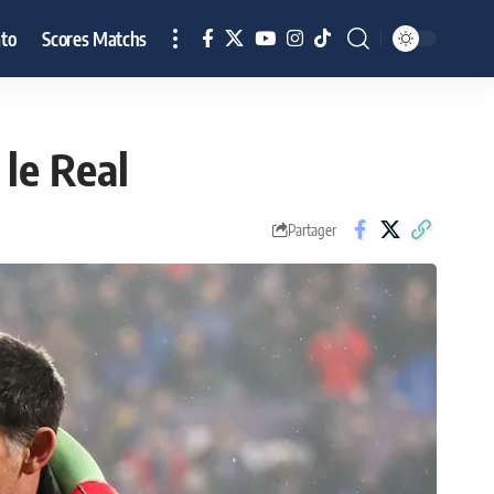
to
Scores Matchs
le Real
Partager