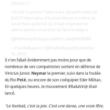
Vinicius 🤦‍♂️
« Il faut respecter l’adversaire. Quand tu mets un
but à l’adversaire, si tu veux danser la samba, tu
vas le faire au Brésil. Ici, il faut respecter les
autres joueurs et arrêter de faire le singe.»
(
@elchiringuitotv
)
pic.twitter.com/pYcFlhKbll
— Footballogue⭐️⭐️ (@Footballogue)
September
16, 2022
Il n’en fallait évidemment pas moins pour que de
nombreux de ses compatriotes sortent en défense de
Vinicius Junior.
Neymar
le premier, suivi dans la foulée
du Roi
Pelé
, ou encore de son coéquipier Eder Militao.
En quelques heures, le mouvement #BailaViniJr était
lancé.
"Le football, c'est la joie. C'est une danse, une vraie fête.