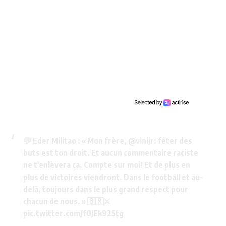
💬 Eder Militao : « Mon frère,
@vinijr
: fêter des
buts est ton droit. Et aucun commentaire raciste
ne t'enlèvera ça. Compte sur moi! Et de plus en
plus de victoires viendront. Dans le football et au-
delà, toujours dans le plus grand respect pour
chacun de nous. » 🇧🇷⚔️
pic.twitter.com/f0JEk925tg