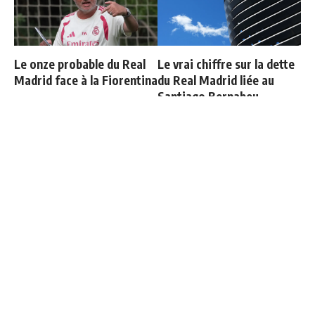
Le onze probable du Real
Le vrai chiffre sur la dette
Madrid face à la Fiorentina
du Real Madrid liée au
Santiago Bernabeu
Le Real Madrid officialise
Carvajal organise un diner
2 départs
de départ et invite tout le
monde sauf une personne