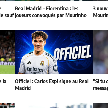
e
Real Madrid - Fiorentina : les
3 nouv
de sauf
joueurs convoqués par Mourinho
Mouri
 la
Officiel : Carlos Espi signe au Real
"Si tu 
Madrid
messag