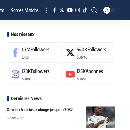
to
Scores Matchs
Nos réseaux
1.7M
Followers
540K
Followers
Like
Suivre
123K
Followers
125K
Abonnés
Suivre
Suivre
Dernières News
Officiel : Vinicius prolonge jusqu'en 2032
6 août 2026