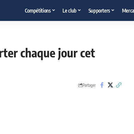
Compétitions
Le club
Supporters
Merca
rter chaque jour cet
Partager