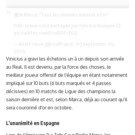
📰☕ Marca: "Tous les chemins mènent à l'or"
Edit: la une a été partagée par Fabrizio Romano 😏
pic.twitter.com/FcuQOCcYGQ
— Real France (@realfrance_fr)
September 24,
2024
Vinicius a gravi les échelons un à un depuis son arrivée
au Real. Il est devenu, par la force des choses, le
meilleur joueur offensif de l'équipe en étant notamment
impliqué sur 10 buts (6 buts marqués et 4 passes
décisives) en 10 matchs de Ligue des champions la
saison dernière et est, selon Marca, déjà au courant qu'il
sera couronné d'or en octobre.
L’unanimité en Espagne
Lors de l'émission "La Tribu" sur Radio Marca, les