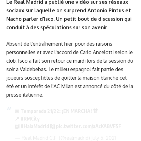
Le Real Madrid a publié une vidéo sur ses réseaux
sociaux sur laquelle on surprend Antonio Pintus et
Nacho parler d'Isco. Un petit bout de discussion qui
conduit à des spéculations sur son avenir.
Absent de l'entraînement hier, pour des raisons
personnelles et avec l'accord de Carlo Ancelotti selon le
club, Isco a fait son retour ce mardi lors de la session du
soir à Valdebebas. Le milieu espagnol fait partie des
joueurs susceptibles de quitter la maison blanche cet
été et un intérêt de l'AC Milan est annoncé du côté de la
presse italienne.
📅 Temporada 21/22: ¡EN MARCHA! 🔛
📍
#RMCity
🙌
#HalaMadrid
🙌
pic.twitter.com/aAcKABVF5F
— Real Madrid C.F. (@realmadrid)
July 5, 2021