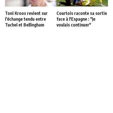
Toni Kroos revient sur
Courtois raconte sa sortie
l’échange tendu entre
face à l'Espagne : "Je
Tuchel et Bellingham
voulais continuer"
"Si tu mets le maillot du
Deux nouveaux renforts
Real Madrid un jour,
pour Mourinho
j'arrête de te parler"