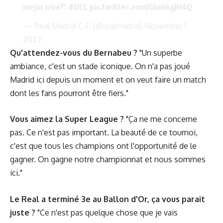
mejor nivel".
#UCL
pic.twitter.com/GJwkkgJH4Q
— Real Madrid C.F. (@realmadrid)
November 1,
2022
Qu'attendez-vous du Bernabeu ?
"Un superbe
ambiance, c'est un stade iconique. On n'a pas joué
Madrid ici depuis un moment et on veut faire un match
dont les fans pourront être fiers."
Vous aimez la Super League ?
"Ça ne me concerne
pas. Ce n'est pas important. La beauté de ce tournoi,
c'est que tous les champions ont l'opportunité de le
gagner. On gagne notre championnat et nous sommes
ici."
Le Real a terminé 3e au Ballon d'Or, ça vous parait
juste ?
"Ce n'est pas quelque chose que je vais