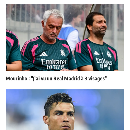
Mourinho : "J’ai vu un Real Madrid à 3 visages"