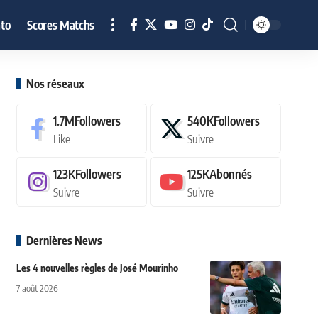
to
Scores Matchs
Nos réseaux
1.7M
Followers
540K
Followers
Like
Suivre
123K
Followers
125K
Abonnés
Suivre
Suivre
Dernières News
Les 4 nouvelles règles de José Mourinho
7 août 2026