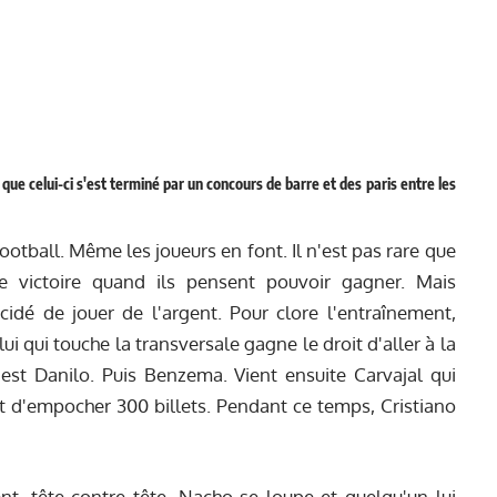
que celui-ci s'est terminé par un concours de barre et des paris entre les
otball. Même les joueurs en font. Il n'est pas rare que
re victoire quand ils pensent pouvoir gagner. Mais
écidé de jouer de l'argent. Pour clore l'entraînement,
i qui touche la transversale gagne le droit d'aller à la
 est Danilo. Puis Benzema. Vient ensuite Carvajal qui
ent d'empocher 300 billets. Pendant ce temps, Cristiano
, tête contre tête. Nacho se loupe et quelqu'un lui