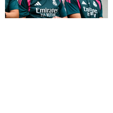
Mourinho : "J’ai vu un Real Madrid à 3 visages"
Le message clair de Courtois sur Mourinho