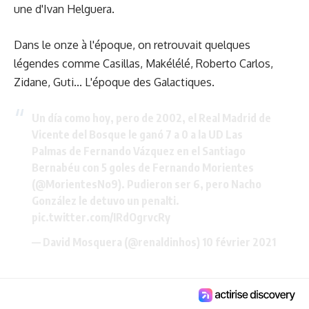
une d'Ivan Helguera.
Dans le onze à l'époque, on retrouvait quelques
légendes comme Casillas, Makélélé, Roberto Carlos,
Zidane, Guti... L'époque des Galactiques.
Un día como hoy, pero de 2002, el Real Madrid de
Vicente del Bosque le ganó 7 a 0 a la UD Las
Palmas de Fernando Vázquez en el Santiago
Bernabéu con 5 goles de Fernando Morientes
(
@MorientesNo9
). Pudieron ser 6, pero Nacho
González le detuvo un penalti.
pic.twitter.com/IRdOgrvcRy
— David Mosquera (@renaldinhos)
10 février 2021